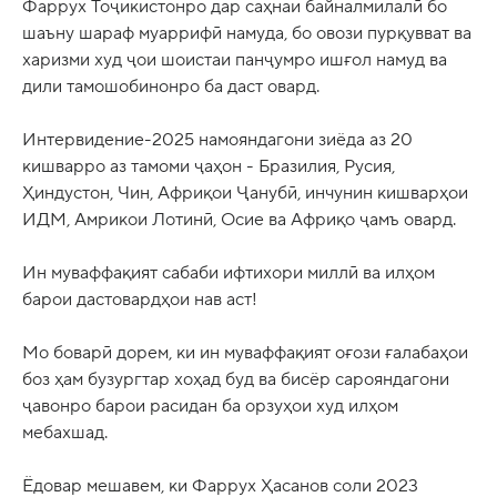
Фаррух Тоҷикистонро дар саҳнаи байналмилалӣ бо
шаъну шараф муаррифӣ намуда, бо овози пурқувват ва
харизми худ ҷои шоистаи панҷумро ишғол намуд ва
дили тамошобинонро ба даст овард.
Интервидение-2025 намояндагони зиёда аз 20
кишварро аз тамоми ҷаҳон - Бразилия, Русия,
Ҳиндустон, Чин, Африқои Ҷанубӣ, инчунин кишварҳои
ИДМ, Амрикои Лотинӣ, Осие ва Африқо ҷамъ овард.
Ин муваффақият сабаби ифтихори миллӣ ва илҳом
барои дастовардҳои нав аст!
Мо боварӣ дорем, ки ин муваффақият оғози ғалабаҳои
боз ҳам бузургтар хоҳад буд ва бисёр сарояндагони
ҷавонро барои расидан ба орзуҳои худ илҳом
мебахшад.
Ёдовар мешавем, ки Фаррух Ҳасанов соли 2023