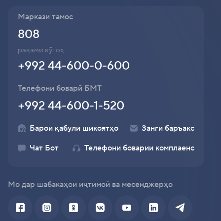
Маркази тамос
808
рақами кӯтоҳ
+992 44-600-0-600
Телефони боварӣ БМТ
+992 44-600-1-520
Барои қабули шикоятҳо
Занги баръакс
Чат Бот
Телефони боварии комплаенс
Мо дар шабакаҳои иҷтимоӣ ва месенджерҳо