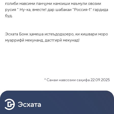
ғолиби мавсими панҷуми намоиши маъмули овозии
русия " Ну-ка, вместе! дар шабакаи "Россия-1" гардида
буд.
Эсхата Бонк ҳамеша истеъдодҳоеро, ки кишвари моро
муаррифӣ мекунанд, дастгирӣ мекунад!
* Санаи навсозии саҳифа 22.09.2025