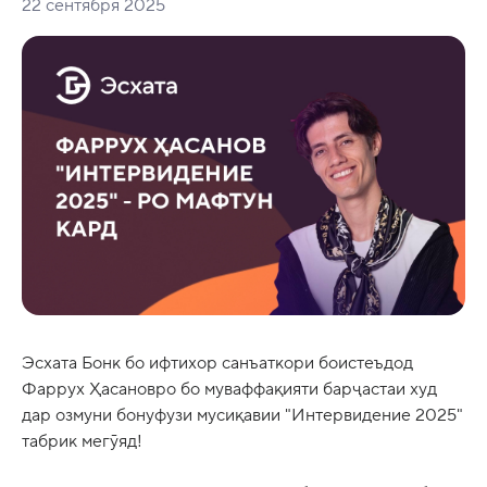
22 сентября 2025
Эсхата Бонк бо ифтихор санъаткори боистеъдод
Фаррух Ҳасановро бо муваффақияти барҷастаи худ
дар озмуни бонуфузи мусиқавии "Интервидение 2025"
табрик мегӯяд!