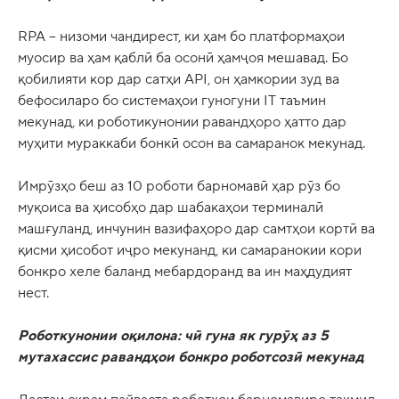
RPA – низоми чандирест, ки ҳам бо платформаҳои
муосир ва ҳам қаблӣ ба осонӣ ҳамҷоя мешавад. Бо
қобилияти кор дар сатҳи API, он ҳамкории зуд ва
бефосиларо бо системаҳои гуногуни IT таъмин
мекунад, ки роботикунонии равандҳоро ҳатто дар
муҳити мураккаби бонкӣ осон ва самаранок мекунад.
Имрӯзҳо беш аз 10 роботи барномавӣ ҳар рӯз бо
муқоиса ва ҳисобҳо дар шабакаҳои терминалӣ
машғуланд, инчунин вазифаҳоро дар самтҳои кортӣ ва
қисми ҳисобот иҷро мекунанд, ки самаранокии кори
бонкро хеле баланд мебардоранд ва ин маҳдудият
нест.
Роботкунонии оқилона: чӣ гуна як гурӯҳ аз 5
мутахассис равандҳои бонкро роботсозӣ мекунад