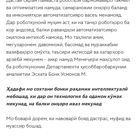
Дастаи скрам пайваста роботҳои барномавиро такмил
ва оптимизатсия намуда, самаранокии онҳоро баланд
ва имкониятҳои автоматизатсияро васеъ менамояд.
Дар роботкунонӣ муҳим аст, ки на танҳо роботҳоро ба
кор андозед, балки равандҳои автоматизатсияро
оқилона интихоб намоед. Мо таҳлили амиқ
мегузаронем: давомнокӣ, басомад ва мураккабии
вазифаҳоро омӯхта, таъсири иқтисодӣ ва хатарҳоро
арзёбӣ мекунем - зикр намуд Менеҷери маҳсулот оид
ба роботкунонии Департаменти ҳисоббаробаркунии
амалиетии Эсхата Бонк Усмонов М.
Ҳадафи мо сохтани бонки рақамии интеллектуалӣ
мебошад, ки дар он технология ба одамон кӯмак
мекунад, на балки онҳоро иваз мекунад
Мо боварӣ дорем, ки навоварӣ бояд дастрас, муфид ва
муассир бошад.