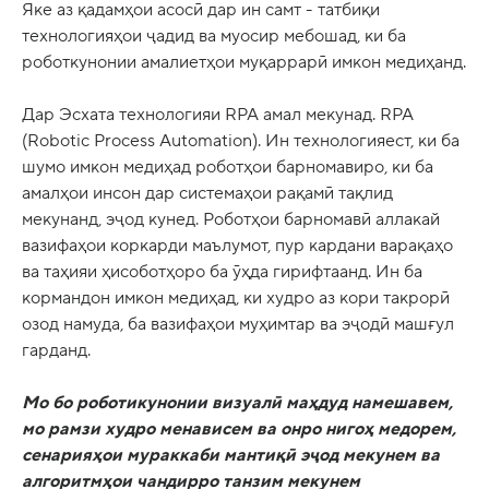
Яке аз қадамҳои асосӣ дар ин самт - татбиқи
технологияҳои ҷадид ва муосир мебошад, ки ба
роботкунонии амалиетҳои муқаррарӣ имкон медиҳанд.
Дар Эсхата технологияи RPA амал мекунад. RPA
(Robotic Process Automation). Ин технологияест, ки ба
шумо имкон медиҳад роботҳои барномавиро, ки ба
амалҳои инсон дар системаҳои рақамӣ тақлид
мекунанд, эҷод кунед. Роботҳои барномавӣ аллакай
вазифаҳои коркарди маълумот, пур кардани варақаҳо
ва таҳияи ҳисоботҳоро ба ӯҳда гирифтаанд. Ин ба
кормандон имкон медиҳад, ки худро аз кори такрорӣ
озод намуда, ба вазифаҳои муҳимтар ва эҷодӣ машғул
гарданд.
Мо бо роботикунонии визуалӣ маҳдуд намешавем,
мо рамзи худро менависем ва онро нигоҳ медорем,
сенарияҳои мураккаби мантиқӣ эҷод мекунем ва
алгоритмҳои чандирро танзим мекунем