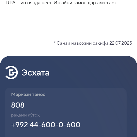
RPA – ин оянда нест. Ин айни замон дар амал аст.
* Санаи навсозии саҳифа 22.07.2025
Маркази тамос
808
рақами кӯтоҳ
+992 44-600-0-600