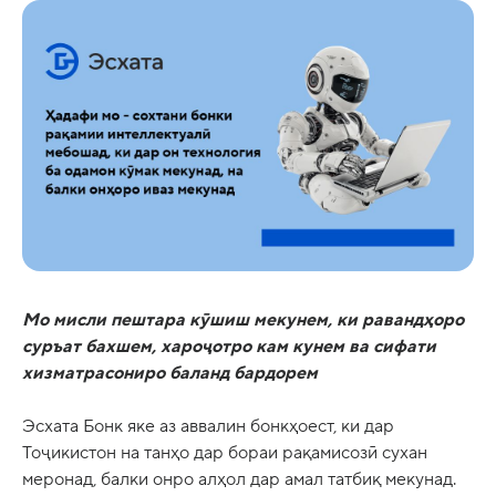
Мо мисли пештара кӯшиш мекунем, ки равандҳоро
суръат бахшем, хароҷотро кам кунем ва сифати
хизматрасониро баланд бардорем
Эсхата Бонк яке аз аввалин бонкҳоест, ки дар
Тоҷикистон на танҳо дар бораи рақамисозӣ сухан
меронад, балки онро алҳол дар амал татбиқ мекунад.