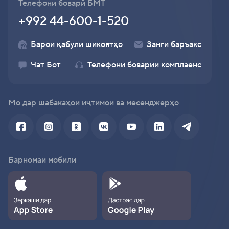
Телефони боварӣ БМТ
+992 44-600-1-520
Барои қабули шикоятҳо
Занги баръакс
Чат Бот
Телефони боварии комплаенс
Мо дар шабакаҳои иҷтимоӣ ва месенджерҳо
Барномаи мобилӣ